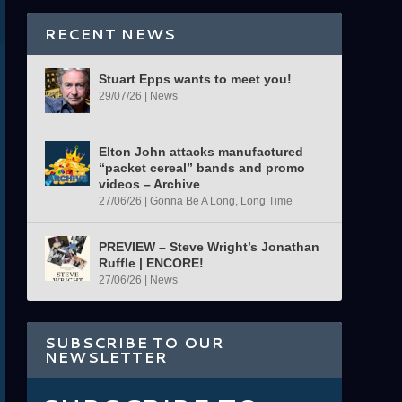
RECENT NEWS
Stuart Epps wants to meet you!
29/07/26
|
News
Elton John attacks manufactured
“packet cereal” bands and promo
videos – Archive
27/06/26
|
Gonna Be A Long, Long Time
PREVIEW – Steve Wright’s Jonathan
Ruffle | ENCORE!
27/06/26
|
News
SUBSCRIBE TO OUR
NEWSLETTER